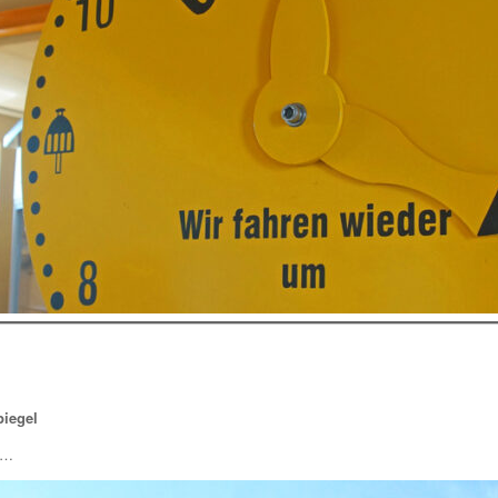
piegel
 …