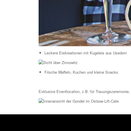
Leckere Eiskreationen mit Kugeleis aus Usedom
Frische Waffeln, Kuchen und kleine Snacks
Exklusive Eventlocation, z.B. für Trauungszeremonie, 