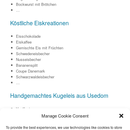
Bockwurst mit Brötchen
…
Köstliche Eiskreationen
Eisschokolade
Eiskaffee
Gemischte Eis mit Früchten
Schwedeneisbecher
Nusseisbecher
Bananensplit
Coupe Danemark
Schwarzwaldeisbecher
…
Handgemachtes Kugeleis aus Usedom
Vanilleeis
Joghurtmilcheis Holunder
Manage Cookie Consent
Joghurt-Sanddorneis
Blaubeersahneeis
To provide the best experiences, we use technologies like cookies to store