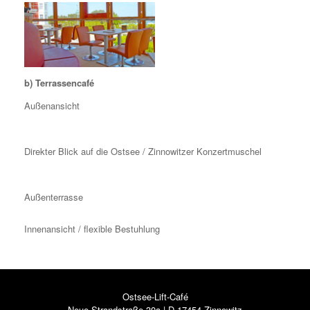
b) Terrassencafé
Außenansicht
Direkter Blick auf die Ostsee / Zinnowitzer Konzertmuschel
Außenterrasse
Innenansicht / flexible Bestuhlung
Ostsee-Lift-Café
Neue Strandstraße 30a | D-17454 Zinnowitz